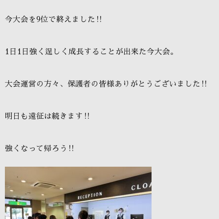
今大会を
9
位で終えました
‼️
1
日
1
日強く逞しく成長することが出来た今大会。
大会運営の方々、保護者の皆様ありがとうございました
‼️
明日も遠征は続きます
‼️
強くなって帰ろう
‼️