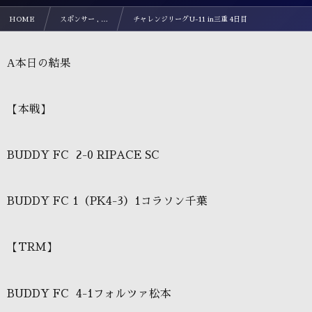
HOME
スポンサー , …
チャレンジリーグU-11 in三重 4日目
Α本日の結果
【本戦】
BUDDY FC
2-0 RIPACE SC
BUDDY FC 1
（
PK4-3
）1コラソン千葉
【
TRM
】
BUDDY FC
4-1
フォルツァ松本