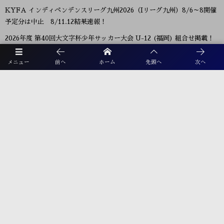
KYFA インディペンデンスリーグ九州2026（Iリーグ九州）8/6～8開催
予定分は中止 8/11.12結果速報！
2026年度 第40回大文字杯少年サッカー大会 U-12 (福岡) 組合せ掲載！
8/8,9結果速報！
メニュー
前へ
ホーム
先頭へ
次へ
2026年度 KYFA第43回九州女子サッカー選手権大会 兼 第48回皇后杯九
州大会（長崎県開催）9/12～14開催！残るは鹿児島8/9決定予定！
2026年度 KYFA第31回九州U15女子サッカー選手権大会（高円宮妃杯）
鹿児島代表決定！佐賀8/9.11 大分、沖縄9/5.6開催 県予選例年8～9月情
報募集！九州大会10/31～11/2 熊本県開催！
【九州版】都道府県トレセンメンバー2026 随時更新！情報お待ちしてい
ます！
【福岡県少年男子】参加選手掲載！2026年度国民スポーツ大会 第46回九
州ブロック大会 （8/22,23）
プライバシーポリシー