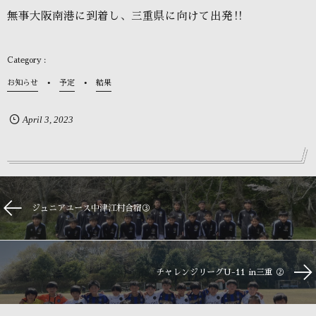
無事大阪南港に到着し、三重県に向けて出発‼️
お知らせ
予定
結果
April
3
,
2023
ジュニアユース中津江村合宿③
チャレンジリーグU-11 in三重 ②