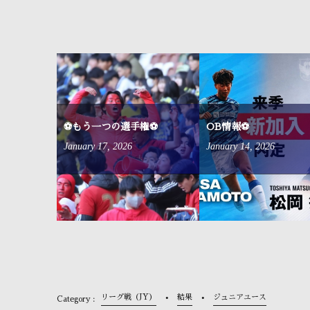
来ました⚽
⚽もう一つの選手権⚽
OB情報⚽
January
17
,
2026
January
14
,
2026
リーグ戦（JY）
結果
ジュニアユース