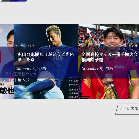
沢山の応援ありがとうござい
全国高校サッカー選手権大会
ました⚽
福岡県予選
January
5
,
2026
November
9
,
2025
さらに表示