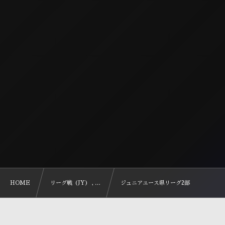
HOME
リーグ戦（JY） , …
ジュニアユース県リーグ2部