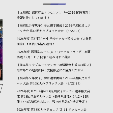
【九州版】都道府県トレセンメンバー2026 随時更新！
情報お待ちしています！
【福岡県少年男子】参加選手掲載！2026年度国民スポ
ーツ大会 第46回九州ブロック大会 （8/22,23）
2026年度 第57回九州中学校サッカー競技大会（大分県
開催） 1回戦8/6結果速報！
OBが進路報告に来ました⚽
⚽もう一つの選手権⚽
O
2026年度 福岡県ユース(U-13)サッカーリーグ 概要
January
24
,
2026
January
17
,
2026
Ja
掲載！9月～11月開催！組み合わせ募集！
【熊本県クラブユースサッカー連盟緊急支援のお願い】
熊本県での地震に伴う支援募金にご協力ください
【福岡県少年女子】参加選手掲載！2026年度国民スポ
ーツ大会 第46回九州ブロック大会 （8/22,23）
2026年度 KYFA第43回九州女子サッカー選手権大会
兼 第48回皇后杯九州大会（長崎県開催）9/12～14開
催！8/4宮崎県代表決定、残り鹿児島8/9決定予定！
2026年度 第38回九州ジュニア U-11 サッカー大会