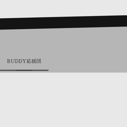
BUDDY応援団
プロまとめ買い（関係者専用）
お電話でのお問合せ