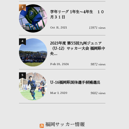
3
学年リーグ 1年生〜4年生 １０
月３１日
13971 views
Oct 31, 2021
4
2023年度 第55回九州ジュニア
（U-12）サッカー大会 福岡県中
央...
9872 views
Feb 18, 2024
5
U-16福岡県国体選手候補選出
9602 views
Mar 3, 2020
福岡サッカー情報