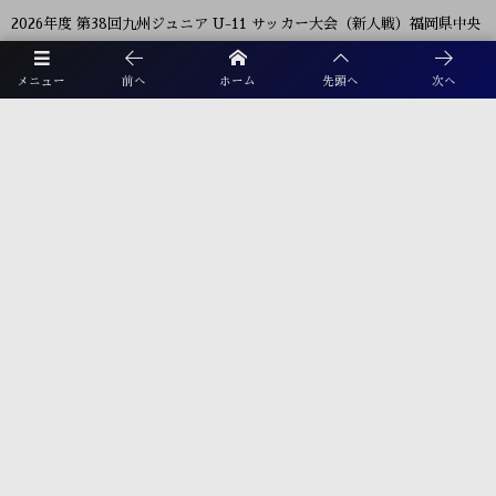
2026年度 第38回九州ジュニア U-11 サッカー大会（新人戦）福岡県中央
大会 11/29.12/5開催！組合せ募集
メニュー
前へ
ホーム
先頭へ
次へ
2026年度 JFA第50回全日本U-12サッカー選手権大会福岡県中央大会
10/11開幕！組合せ募集
2026年度 第105回全国高校サッカー選手権福岡大会 第ニ次予選 9/26～
開催！大会概要掲載！組合せ募集 8/28抽選会
プライバシーポリシー
利用規約
お電話でのお問合せ
☎︎ 092-926-1002