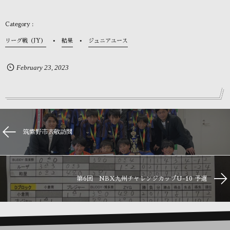
リーグ戦（JY）
結果
ジュニアユース
February
23
,
2023
筑紫野市表敬訪問
第6回 NBX九州チャレンジカップU-10 予選