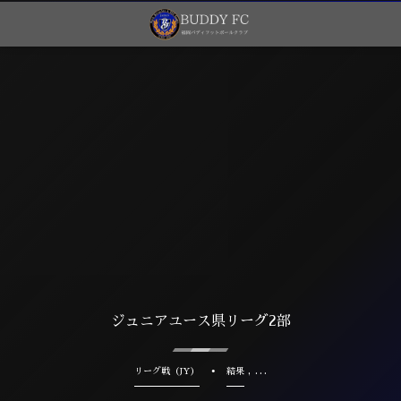
ジュニアユース県リーグ2部
, …
リーグ戦（JY）
結果