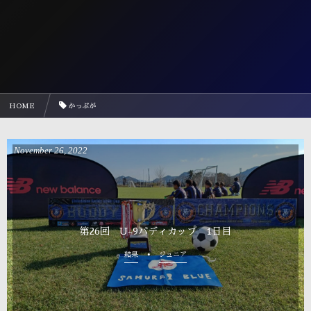
HOME
かっぷが
November
26
,
2022
第26回 U-9バディカップ 1日目
結果
ジュニア