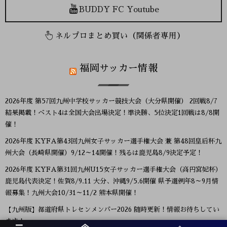
BUDDY FC Youtube
ネルプロまとめ買い（関係者専用）
福岡サッカー情報
2026年度 第57回九州中学校サッカー競技大会（大分県開催） 2回戦8/7
結果掲載！ベスト4は全国大会出場決定！準決勝、5位決定1回戦は8/8開
催！
2026年度 KYFA第43回九州女子サッカー選手権大会 兼 第48回皇后杯九
州大会（長崎県開催）9/12～14開催！残るは鹿児島8/9決定予定！
2026年度 KYFA第31回九州U15女子サッカー選手権大会（高円宮妃杯）
鹿児島代表決定！佐賀8/9.11 大分、沖縄9/5.6開催 県予選例年8～9月情
報募集！九州大会10/31～11/2 熊本県開催！
【九州版】都道府県トレセンメンバー2026 随時更新！情報お待ちしてい
ます！