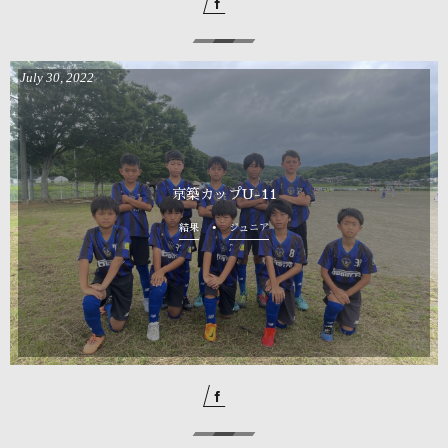
July
30
,
2022
京築カップU-11
結果
ジュニア