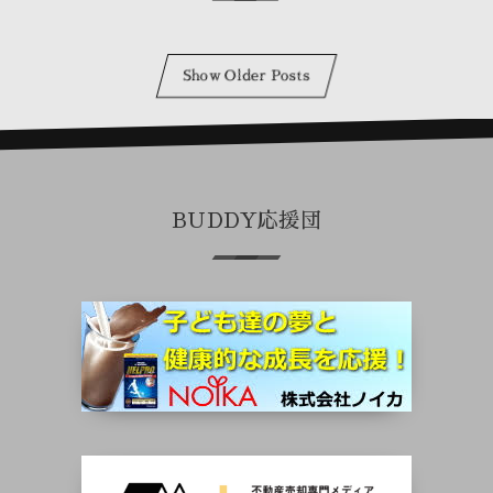
Show Older Posts
BUDDY応援団