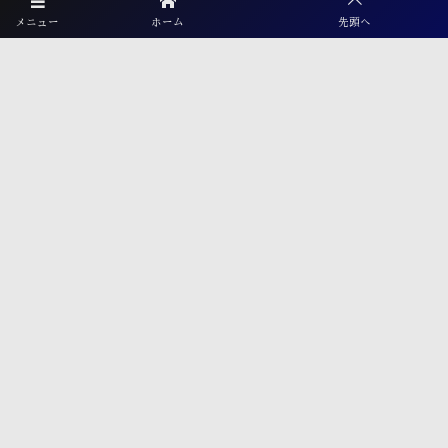
【福岡県少年男子】参加選手掲載！2026年度国民スポーツ大会 第46回九
メニュー
ホーム
先頭へ
州ブロック大会 （8/22,23）
KYFA インディペンデンスリーグ九州2026（Iリーグ九州）8/6～8開催
予定分は中止 次回8/11.12
2026年度 福岡県ユース(U-13)サッカーリーグ 概要掲載！9月～11月開
催！組み合わせ募集！
【熊本県クラブユースサッカー連盟緊急支援のお願い】熊本県での地震
に伴う支援募金にご協力ください
【福岡県少年女子】参加選手掲載！2026年度国民スポーツ大会 第46回九
州ブロック大会 （8/22,23）
2026年度 第38回九州ジュニア U-11 サッカー大会（新人戦）福岡県中央
大会 11/29.12/5開催！組合せ募集
プライバシーポリシー
利用規約