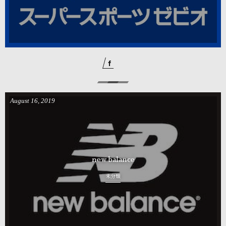
August
16
,
2019
new balance
未分類