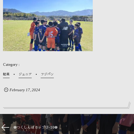
結果
ジュニア
フジパン
February
17
,
2024
⚽つくしんぼカップU-10⚽