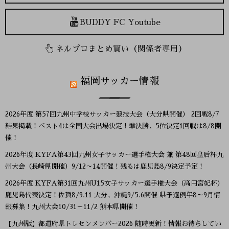
BUDDY FC Youtube
ネルプロまとめ買い（関係者専用）
福岡サッカー情報
2026年度 第57回九州中学校サッカー競技大会（大分県開催） 2回戦8/7
結果掲載！ベスト4は全国大会出場決定！準決勝、5位決定1回戦は8/8開
催！
2026年度 KYFA第43回九州女子サッカー選手権大会 兼 第48回皇后杯九
州大会（長崎県開催）9/12～14開催！残るは鹿児島8/9決定予定！
2026年度 KYFA第31回九州U15女子サッカー選手権大会（高円宮妃杯）
鹿児島代表決定！佐賀8/9.11 大分、沖縄9/5.6開催 県予選例年8～9月情
報募集！九州大会10/31～11/2 熊本県開催！
【九州版】都道府県トレセンメンバー2026 随時更新！情報お待ちしてい