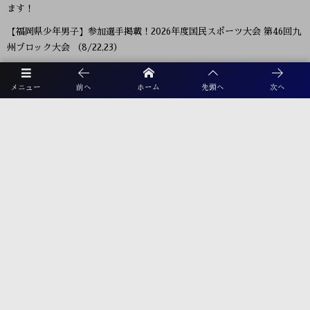
ます！
【福岡県少年男子】参加選手掲載！2026年度国民スポーツ大会 第46回九
州ブロック大会 （8/22,23）
KYFA インディペンデンスリーグ九州2026（Iリーグ九州）8/6～8開催
予定分は中止 次回8/11.12
メニュー
前へ
ホーム
先頭へ
次へ
2026年度 福岡県ユース(U-13)サッカーリーグ 概要掲載！9月～11月開
催！組み合わせ募集！
【熊本県クラブユースサッカー連盟緊急支援のお願い】熊本県での地震
に伴う支援募金にご協力ください
【福岡県少年女子】参加選手掲載！2026年度国民スポーツ大会 第46回九
州ブロック大会 （8/22,23）
2026年度 第38回九州ジュニア U-11 サッカー大会（新人戦）福岡県中央
大会 11/29.12/5開催！組合せ募集
プライバシーポリシー