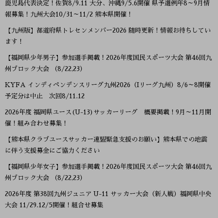
鹿児島代表決定！佐賀8/9.11 大分、沖縄9/5.6開催 県予選例年8～9月情
報募集！九州大会10/31～11/2 熊本県開催！
【九州版】都道府県トレセンメンバー2026 随時更新！情報お待ちしてい
ます！
【福岡県少年男子】参加選手掲載！2026年度国民スポーツ大会 第46回九
州ブロック大会 （8/22,23）
KYFA インディペンデンスリーグ九州2026（Iリーグ九州）8/6～8開催
予定分は中止 次回8/11.12
2026年度 福岡県ユース(U-13)サッカーリーグ 概要掲載！9月～11月開
催！組み合わせ募集！
【熊本県クラブユースサッカー連盟緊急支援のお願い】熊本県での地震
に伴う支援募金にご協力ください
【福岡県少年女子】参加選手掲載！2026年度国民スポーツ大会 第46回九
州ブロック大会 （8/22,23）
2026年度 第38回九州ジュニア U-11 サッカー大会（新人戦）福岡県中央
大会 11/29.12/5開催！組合せ募集